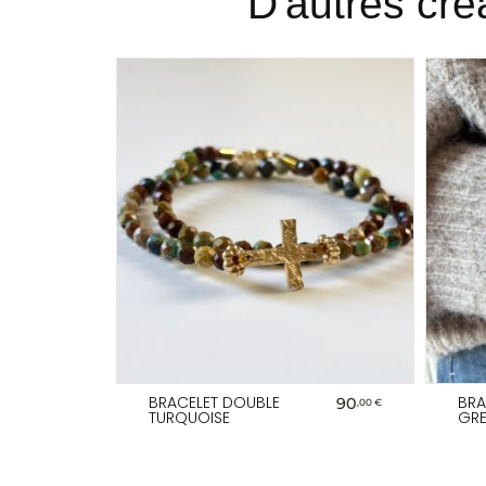
D'autres cré
BRACELET DOUBLE
BRA
90
,00 €
TURQUOISE
GRE