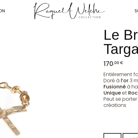
ON
S
Le Br
Targ
170
,00 €
Entièrement f
Doré à
l’or
3 mi
Fusionné
à ha
Unique
et
Roc
Peut se porte
créations