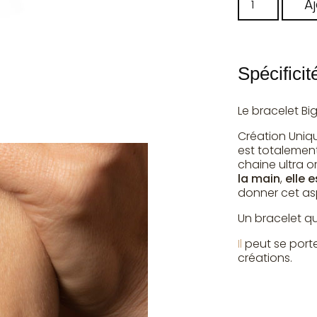
A
Spécificit
Le bracelet Big
Création Uniqu
est totalemen
chaine ultra o
la main
,
elle 
donner cet a
Un bracelet qu
Il
peut se port
créations.