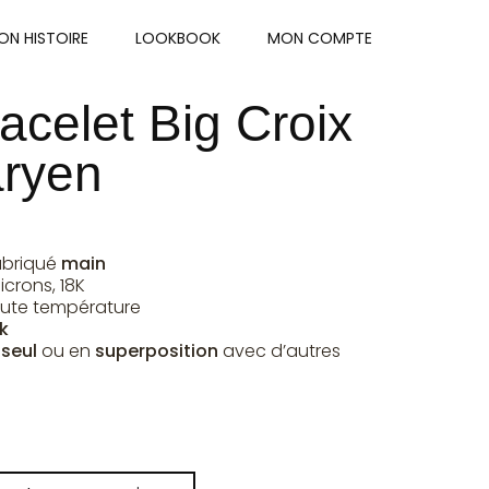
ON HISTOIRE
LOOKBOOK
MON COMPTE
acelet Big Croix
aryen
abriqué
main
crons, 18K
ute température
k
r
seul
ou en
superposition
avec d’autres