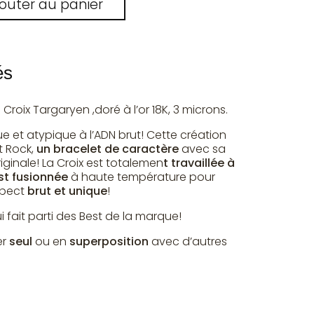
jouter au panier
és
 Croix Targaryen ,doré à l’or 18K, 3 microns.
e et atypique à l’ADN brut! Cette création
t Rock,
un bracelet de caractère
avec sa
riginale! La Croix est totalemen
t travaillée à
est fusionnée
à haute température pour
spect
brut et unique
!
i fait parti des Best de la marque!
er
seul
ou en
superposition
avec d’autres