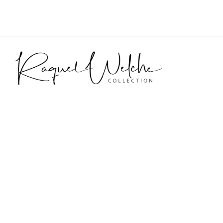
Plongez dans l’univers de Raquel Welche, où
BOUTIQUE
l’art des bijoux de créateur trouve une
MON COMPT
expression authentique et personnelle.
MENTIONS LÉ
CONDITIONS 
Chaque pièce, méticuleusement conçue,
célèbre la femme singulière, celle qui allie
chic et esprit rock.
Ces créations uniques ne sont pas de
simples accessoires, mais des symboles
d’audace et d’élégance, conçus
spécialement pour celles qui osent se
démarquer dans leur unicité.